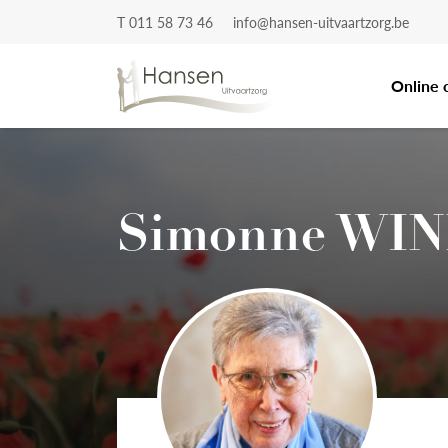
T 011 58 73 46
info@hansen-uitvaartzorg.be
Online 
Simonne WI