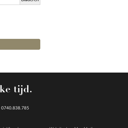
ke tijd.
 0740.838.785