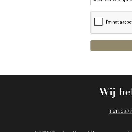
Wij hel
T 011 58 73