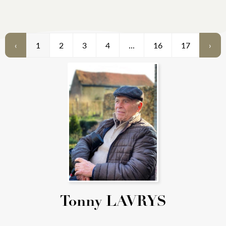
‹
1
2
3
4
...
16
17
›
Tonny LAVRYS