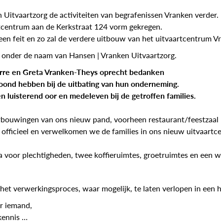
Uitvaartzorg de activiteiten van begrafenissen Vranken verder.
rtcentrum aan de Kerkstraat 124 vorm gekregen.
 een feit en zo zal de verdere uitbouw van het uitvaartcentrum 
t onder de naam van Hansen | Vranken Uitvaartzorg.
erre en Greta Vranken-Theys oprecht bedanken
etoond hebben bij de uitbating van hun onderneming.
n luisterend oor en medeleven bij de getroffen families.
rbouwingen van ons nieuw pand, voorheen restaurant/feestzaal 
officieel en verwelkomen we de families in ons nieuw uitvaartce
 voor plechtigheden, twee koffieruimtes, groetruimtes en een w
het verwerkingsproces, waar mogelijk, te laten verlopen in een h
ar iemand,
 kennis …