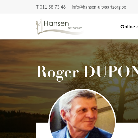
T 011 58 73 46
info@hansen-uitvaartzorg.be
Online 
Roger DUPO