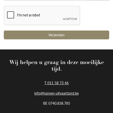
Wij helpen u graag in deze moeilijke
tijd.
T 011 58 73 46
info@hansen-uitvaartzorg.be
BE 0740.838.785